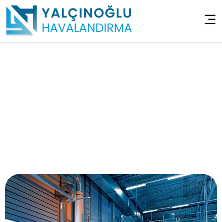
Depo Havalandırma
Sistemleri – İzmit
Malta
Anasayfa
>
Depo Havalandırma Sistemleri – İzmit Malta