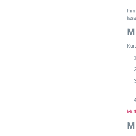
Fir
tasa
M
Kuru
Mutf
M