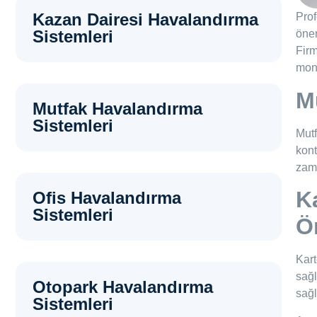
Kazan Dairesi Havalandırma
Prof
Sistemleri
önem
Fir
mont
M
Mutfak Havalandırma
Sistemleri
Mutf
kont
zama
K
Ofis Havalandırma
Sistemleri
Ö
Kart
sağl
Otopark Havalandırma
sağl
Sistemleri