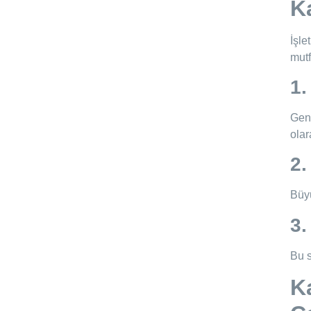
K
İşle
mutf
1.
Gene
olar
2.
Büyü
3.
Bu s
K