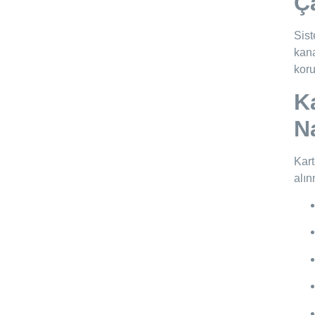
Ça
Sist
kana
koru
K
Na
Kart
alın