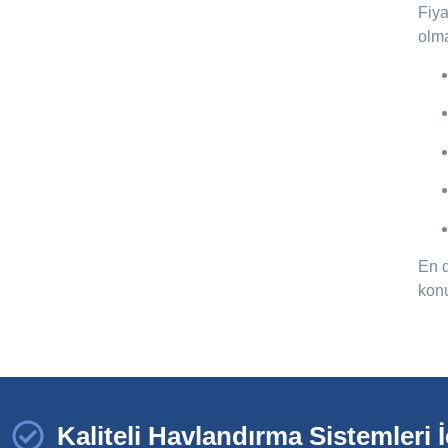
Fiya
olma
En d
konu
Kaliteli Havlandırma Sistemleri İ