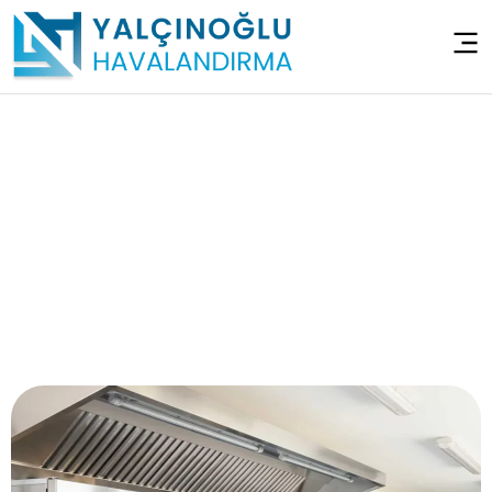
Mutfak Havalandırma
Sistemleri – Tuzla
İçmeler
Anasayfa
>
Mutfak Havalandırma Sistemleri – Tuzla İçmeler