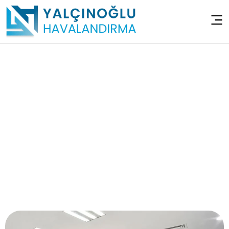
Ofis Havalandırma
Sistemleri –
Sancaktepe
Osmangazi
Anasayfa
>
Ofis Havalandırma Sistemleri – Sancaktepe
Osmangazi