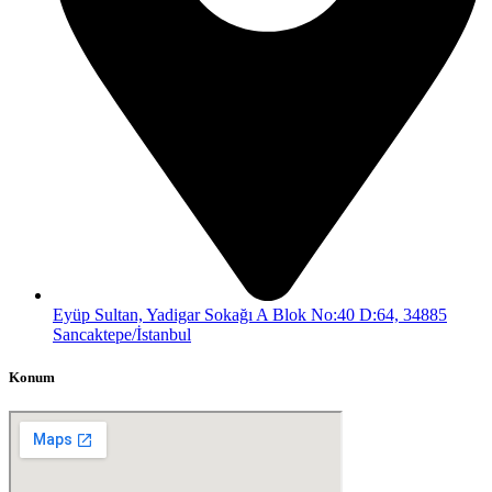
Eyüp Sultan, Yadigar Sokağı A Blok No:40 D:64, 34885
Sancaktepe/İstanbul
Konum