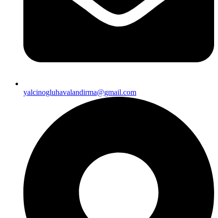
yalcinogluhavalandirma@gmail.com