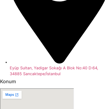
Eyüp Sultan, Yadigar Sokağı A Blok No:40 D:64,
34885 Sancaktepe/İstanbul
Konum