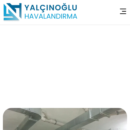
Sığınak Havalandırma
Sistemleri –
Çekmeköy Taşdelen
Anasayfa
>
Sığınak Havalandırma Sistemleri – Çekmeköy
Taşdelen