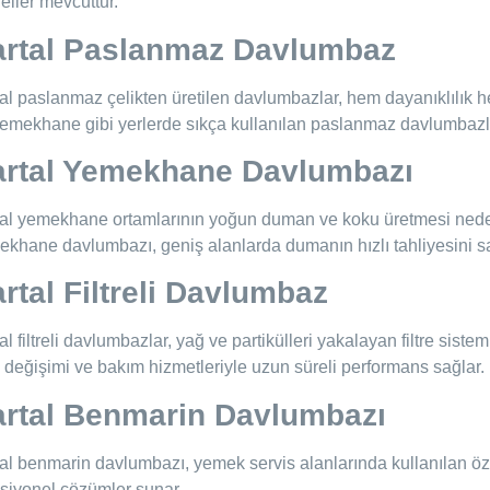
ller mevcuttur.
artal Paslanmaz Davlumbaz
al paslanmaz çelikten üretilen davlumbazlar, hem dayanıklılık h
emekhane gibi yerlerde sıkça kullanılan paslanmaz davlumbazlar
artal Yemekhane Davlumbazı
al yemekhane ortamlarının yoğun duman ve koku üretmesi nedeni
khane davlumbazı, geniş alanlarda dumanın hızlı tahliyesini sağ
rtal Filtreli Davlumbaz
al filtreli davlumbazlar, yağ ve partikülleri yakalayan filtre sis
re değişimi ve bakım hizmetleriyle uzun süreli performans sağlar.
rtal Benmarin Davlumbazı
al benmarin davlumbazı, yemek servis alanlarında kullanılan özel
siyonel çözümler sunar.