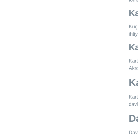
Ka
Küçü
ihti
Ka
Kart
Akro
K
Kart
davl
D
Davl