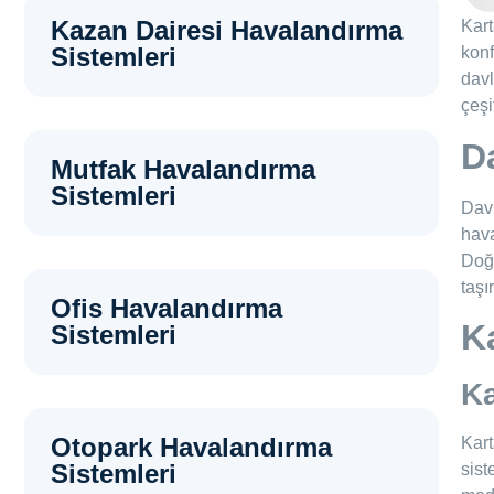
Kazan Dairesi Havalandırma
Kart
Sistemleri
konf
davl
çeşi
D
Mutfak Havalandırma
Sistemleri
Davl
hava
Doğr
taşır
Ofis Havalandırma
K
Sistemleri
Ka
Otopark Havalandırma
Kart
Sistemleri
sist