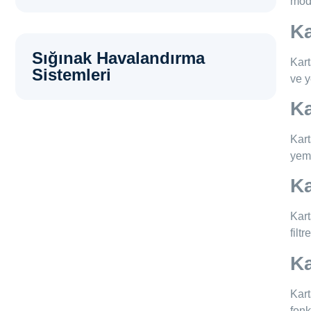
mode
K
Sığınak Havalandırma
Kart
Sistemleri
ve y
K
Kart
yeme
Ka
Kart
filt
Ka
Kart
fonk