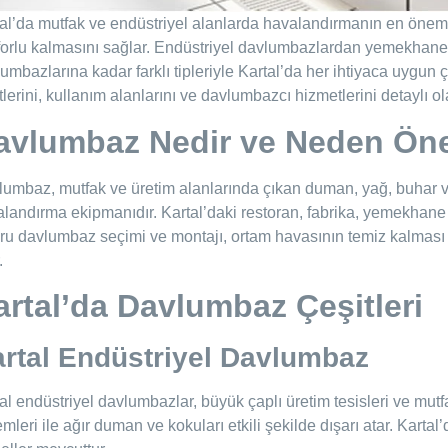
al’da mutfak ve endüstriyel alanlarda havalandırmanın en önem
orlu kalmasını sağlar. Endüstriyel davlumbazlardan yemekhane
umbazlarına kadar farklı tipleriyle Kartal’da her ihtiyaca uyg
tlerini, kullanım alanlarını ve davlumbazcı hizmetlerini detaylı o
avlumbaz Nedir ve Neden Öne
umbaz, mutfak ve üretim alanlarında çıkan duman, yağ, buhar ve 
landırma ekipmanıdır. Kartal’daki restoran, fabrika, yemekhane
u davlumbaz seçimi ve montajı, ortam havasının temiz kalması 
.
artal’da Davlumbaz Çeşitleri
rtal Endüstriyel Davlumbaz
al endüstriyel davlumbazlar, büyük çaplı üretim tesisleri ve mutfa
emleri ile ağır duman ve kokuları etkili şekilde dışarı atar. Karta