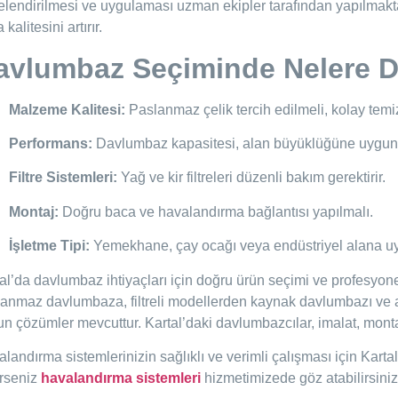
elendirilmesi ve uygulaması uzman ekipler tarafından yapılmaktad
 kalitesini artırır.
avlumbaz Seçiminde Nelere Di
Malzeme Kalitesi:
Paslanmaz çelik tercih edilmeli, kolay temiz
Performans:
Davlumbaz kapasitesi, alan büyüklüğüne uygun 
Filtre Sistemleri:
Yağ ve kir filtreleri düzenli bakım gerektirir.
Montaj:
Doğru baca ve havalandırma bağlantısı yapılmalı.
İşletme Tipi:
Yemekhane, çay ocağı veya endüstriyel alana uy
al’da davlumbaz ihtiyaçları için doğru ürün seçimi ve profesyon
anmaz davlumbaza, filtreli modellerden kaynak davlumbazı ve ak
n çözümler mevcuttur. Kartal’daki davlumbazcılar, imalat, mont
landırma sistemlerinizin sağlıklı ve verimli çalışması için Kartal
erseniz
havalandırma sistemleri
hizmetimizede göz atabilirsiniz