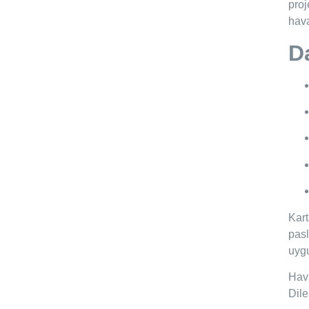
proj
hava
D
Kart
pasl
uygu
Hava
Dil