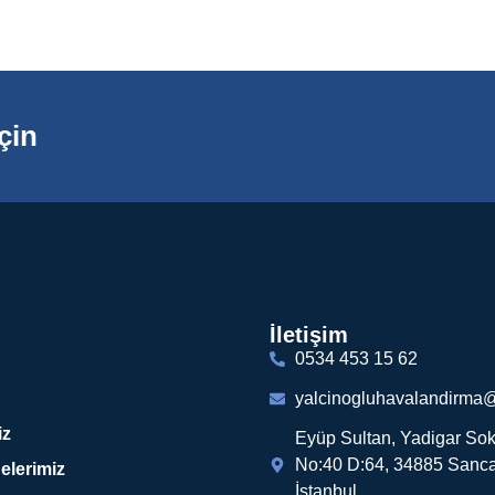
çin
İletişim
0534 453 15 62
yalcinogluhavalandirma
iz
Eyüp Sultan, Yadigar Sok
No:40 D:64, 34885 Sanca
elerimiz
İstanbul