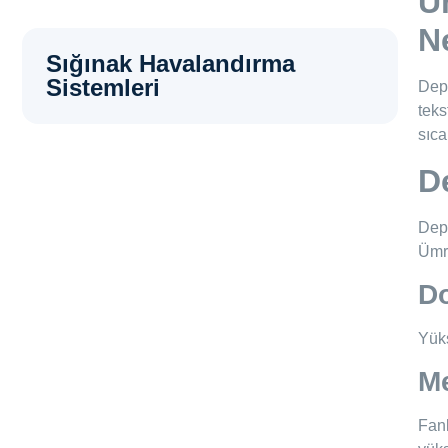
Ü
Ne
Sığınak Havalandırma
Sistemleri
Depo
teks
sıca
D
Depo
Ümra
Do
Yüks
Me
Fanl