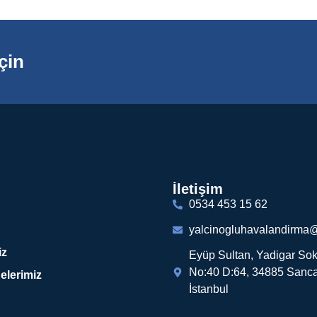
çin
İletişim
0534 453 15 62
yalcinogluhavalandirma
iz
Eyüp Sultan, Yadigar Sok
No:40 D:64, 34885 Sanca
elerimiz
İstanbul