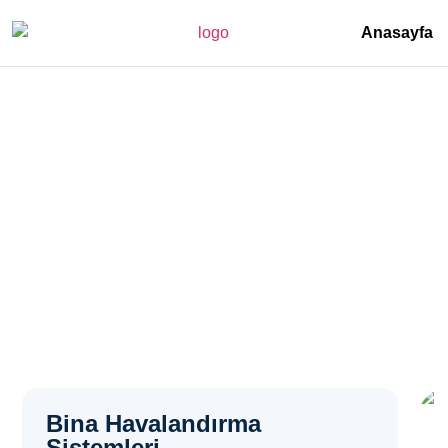
Anasayfa
Depo Havalandırma Sis
Anasayfa
>
Depo Havalandırma Sistemleri – Ümraniye Aşağı Dud
Bina Havalandırma
Sistemleri