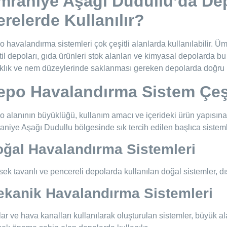
mraniye Aşağı Dudullu’da
Dep
relerde Kullanılır?
 havalandırma sistemleri çok çeşitli alanlarda kullanılabilir. Ü
til depoları, gıda ürünleri stok alanları ve kimyasal depolarda bu 
klık ve nem düzeylerinde saklanması gereken depolarda doğru 
epo Havalandırma Sistem Çeşi
 alanının büyüklüğü, kullanım amacı ve içerideki ürün yapısına gö
niye Aşağı Dudullu bölgesinde sık tercih edilen başlıca sisteml
ğal Havalandırma Sistemleri
ek tavanlı ve pencereli depolarda kullanılan doğal sistemler, dış
kanik Havalandırma Sistemleri
ar ve hava kanalları kullanılarak oluşturulan sistemler, büyük al