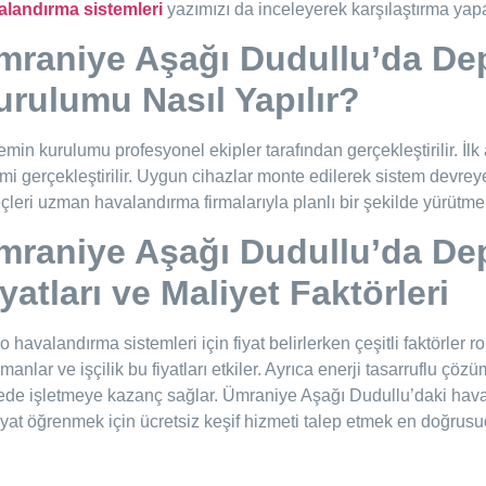
alandırma sistemleri
yazımızı da inceleyerek karşılaştırma yapab
mraniye Aşağı Dudullu’da De
urulumu Nasıl Yapılır?
emin kurulumu profesyonel ekipler tarafından gerçekleştirilir. İlk
mi gerçekleştirilir. Uygun cihazlar monte edilerek sistem devrey
çleri uzman havalandırma firmalarıyla planlı bir şekilde yürütmek
mraniye Aşağı Dudullu’da
De
yatları ve Maliyet Faktörleri
 havalandırma sistemleri için fiyat belirlerken çeşitli faktörler r
manlar ve işçilik bu fiyatları etkiler. Ayrıca enerji tasarruflu çö
de işletmeye kazanç sağlar. Ümraniye Aşağı Dudullu’daki havalan
fiyat öğrenmek için ücretsiz keşif hizmeti talep etmek en doğrusu