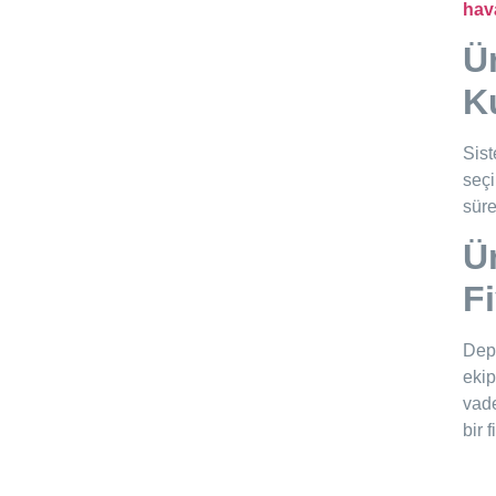
hav
Ü
K
Sist
seçi
süre
Ü
Fi
Depo
ekip
vade
bir 