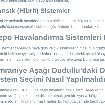
ek öneme sahip olan depolarda kullanılır.
rışık (Hibrit) Sistemler
l ve mekanik havalandırmanın birlikte kullanıldığı bu sistemler, e
llu’daki mevsimsel farklılıklar göz önünde bulundurularak öneril
epo Havalandırma Sistemleri N
istemler genellikle hava giriş ve çıkış kanallarının belirli bir düz
ideki kirli havayı tahliye ederken, ortamda da sürekli bir sirkül
tesi izlenir ve sistem otomatik olarak devreye girer. Bu, enerji ta
mraniye Aşağı Dudullu’daki
D
istem Seçimi Nasıl Yapılmalıd
niye Aşağı Dudullu’da depo havalandırma sistemi seçerken alan 
anım sıklığı gibi kriterleri dikkate almak gerekir. Ayrıca, bölgen
mini etkiler. Havalandırma firmaları bu konuda yerinde keşif 