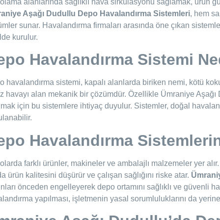
lama alanlarında sağlıklı hava sirkülasyonu sağlamak, ürün güv
aniye Aşağı Dudullu Depo Havalandırma Sistemleri
, hem sa
mler sunar. Havalandırma firmaları arasında öne çıkan sistemler
lde kurulur.
epo Havalandırma Sistemi Ne
 havalandırma sistemi, kapalı alanlarda biriken nemi, kötü kokuy
z havayı alan mekanik bir çözümdür. Özellikle Ümraniye Aşağı D
mak için bu sistemlere ihtiyaç duyulur. Sistemler, doğal havalan
lanabilir.
epo Havalandırma Sistemleri
larda farklı ürünler, makineler ve ambalajlı malzemeler yer alır
a ürün kalitesini düşürür ve çalışan sağlığını riske atar.
Ümraniy
nları önceden engelleyerek depo ortamını sağlıklı ve güvenli hal
landırma yapılması, işletmenin yasal sorumluluklarını da yerine