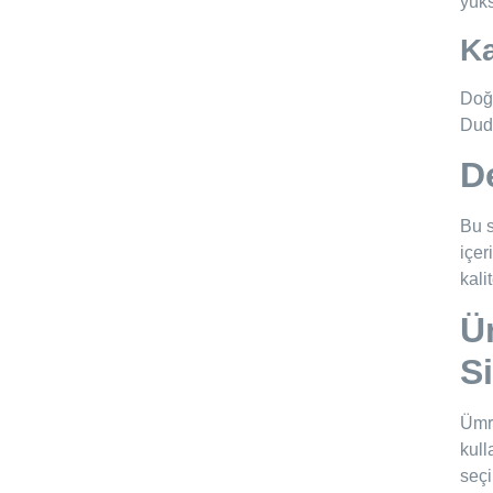
yüks
Ka
Doğa
Dudu
D
Bu s
içer
kali
Ü
S
Ümra
kull
seçi