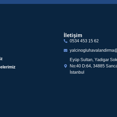
İletişim
0534 453 15 62
yalcinogluhavalandirma
iz
Eyüp Sultan, Yadigar Sok
No:40 D:64, 34885 Sanca
elerimiz
İstanbul