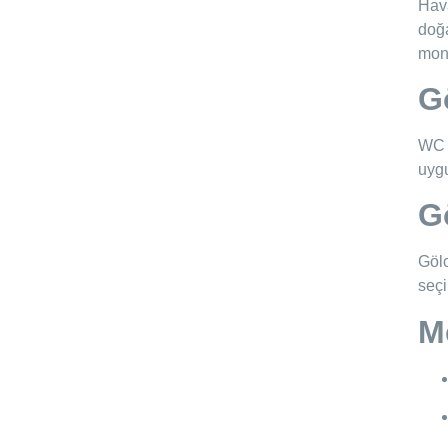
Hava
doğa
mont
G
WC v
uygu
G
Gölc
seçi
M