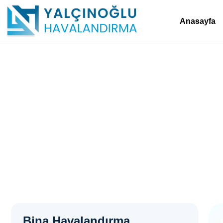
Anasayfa
Menfez Sistemleri – Gö
Anasayfa
>
Menfez Sistemleri – Gölcük
Bina Havalandırma