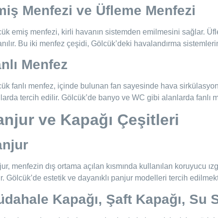
iş Menfezi ve Üfleme Menfezi
ük emiş menfezi, kirli havanın sistemden emilmesini sağlar. Üf
anılır. Bu iki menfez çeşidi, Gölcük’deki havalandırma sistemleri
nlı Menfez
ük fanlı menfez, içinde bulunan fan sayesinde hava sirkülasyonun
larda tercih edilir. Gölcük’de banyo ve WC gibi alanlarda fanlı 
anjur ve Kapağı Çeşitleri
njur
ur, menfezin dış ortama açılan kısmında kullanılan koruyucu ızg
r. Gölcük’de estetik ve dayanıklı panjur modelleri tercih edilmekt
dahale Kapağı, Şaft Kapağı, Su S