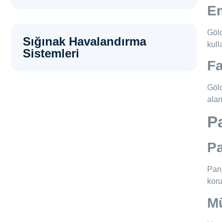
Em
Gölc
Sığınak Havalandırma
kull
Sistemleri
Fa
Gölc
alan
P
Pa
Panj
koru
Mü