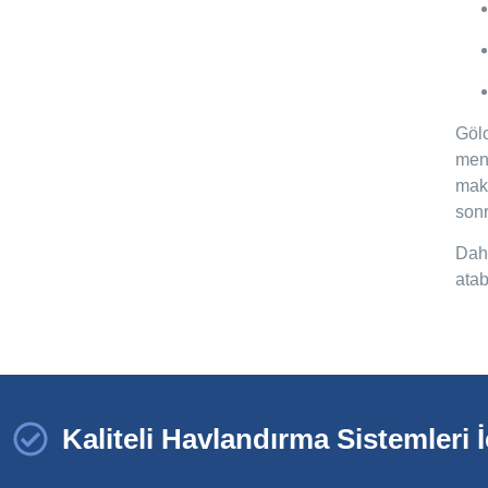
Gölc
men
maks
sonr
Daha
atab
Kaliteli Havlandırma Sistemleri İ