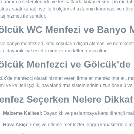
landırma sistemlerinde ve tesisatlarda kolay erişim için müdahal
lgaz saati kapağı ise ilgili ölçüm cihazlarının koruması ve güven
aj hizmeti ile sunulur.
ölcük WC Menfezi ve Banyo 
e banyo menfezleri, kötü kokuların dışarı atılması ve nem kontr
n, dayanıklı ve estetik menfez modelleri mevcuttur.
ölcük Menfezci ve Gölcük’de 
ük’de menfezci olarak hizmet veren firmalar, menfez imalatı, m
mi ve kaliteli işçilik, havalandırma sistemlerinin uzun ömürlü ve 
enfez Seçerken Nelere Dikkat
Malzeme Kalitesi:
Dayanıklı ve paslanmaya karşı dirençli malz
Hava Akışı:
Emiş ve üfleme menfezleri doğru kapasitede olma