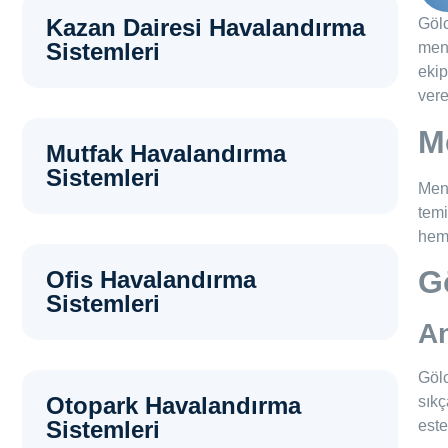
Kazan Dairesi Havalandırma
Gölc
Sistemleri
menf
ekip
vere
M
Mutfak Havalandırma
Sistemleri
Menf
temi
hem 
G
Ofis Havalandırma
Sistemleri
A
Gölc
Otopark Havalandırma
sıkç
Sistemleri
este