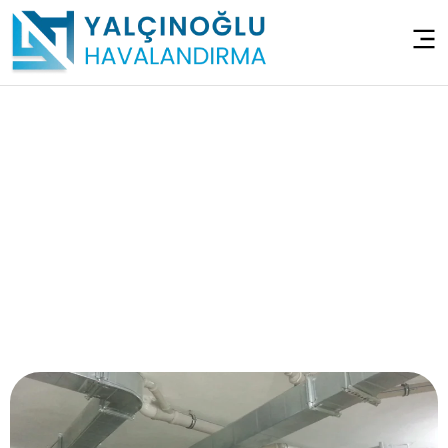
Sığınak Havalandırma
Sistemleri – Beykoz
Baklacı
Anasayfa
>
Sığınak Havalandırma Sistemleri – Beykoz
Baklacı